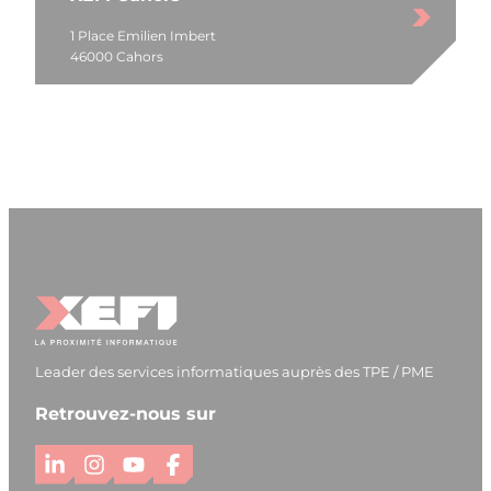
1 Place Emilien Imbert
46000 Cahors
Leader des services informatiques auprès des TPE / PME
Retrouvez-nous sur
L
I
Y
F