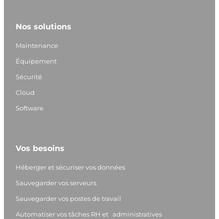
i
n
o
a
n
s
u
c
Nos solutions
k
t
T
e
e
a
u
b
Maintenance
d
g
b
o
Équipement
I
r
e
o
Sécurité
n
a
k
m
Cloud
Software
Vos besoins
Héberger et sécuriser vos données
Sauvegarder vos serveurs
Sauvegarder vos postes de travail
Automatiser vos tâches RH et administratives