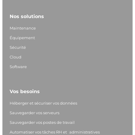
i
n
o
a
n
s
u
c
Nos solutions
k
t
T
e
e
a
u
b
Maintenance
d
g
b
o
Équipement
I
r
e
o
Sécurité
n
a
k
m
Cloud
Software
Vos besoins
Héberger et sécuriser vos données
Sauvegarder vos serveurs
Sauvegarder vos postes de travail
Automatiser vos tâches RH et administratives