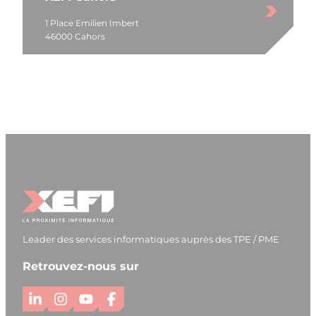
1 Place Emilien Imbert
46000 Cahors
Leader des services informatiques auprès des TPE / PME
Retrouvez-nous sur
L
I
Y
F