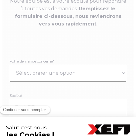
Notre équipe est à votre écoute pour répondre
à toutes vos demandes.
Remplissez le
formulaire ci-dessous, nous reviendrons
vers vous rapidement.
Votre demande concerne*
Société
Code postal*