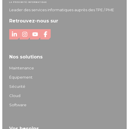
Leader des services informatiques auprès des TPE / PME
Retrouvez-nous sur
L
I
Y
F
i
n
o
a
n
s
u
c
Nos solutions
k
t
T
e
e
a
u
b
Maintenance
d
g
b
o
Équipement
I
r
e
o
Sécurité
n
a
k
m
Cloud
Software
Vos besoins